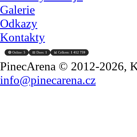
Galerie
Odkazy
Kontakty
🟢 Online:
5
📅 Dnes:
1
📊 Celkem:
1 412 759
PinecArena © 2012-2026, Ko
info@pinecarena.cz