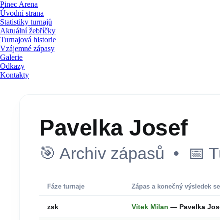
Pinec Arena
Úvodní strana
Statistiky turnajů
Aktuální žebříčky
Turnajová historie
Vzájemné zápasy
Galerie
Odkazy
Kontakty
Pavelka Josef
🎯 Archiv zápasů • 📅 T
Fáze turnaje
Zápas a konečný výsledek se
zsk
Vítek Milan
— Pavelka Jos