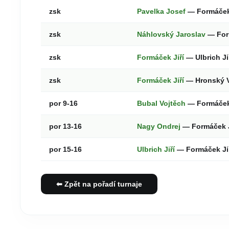
zsk
Pavelka Josef
— Formáček
zsk
Náhlovský Jaroslav
— For
zsk
Formáček Jiří
— Ulbrich Ji
zsk
Formáček Jiří
— Hronský V
por 9-16
Bubal Vojtěch
— Formáček
por 13-16
Nagy Ondrej
— Formáček J
por 15-16
Ulbrich Jiří
— Formáček Ji
⬅ Zpět na pořadí turnaje