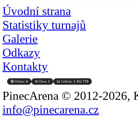
Úvodní strana
Statistiky turnajů
Galerie
Odkazy
Kontakty
🟢 Online:
6
📅 Dnes:
1
📊 Celkem:
1 412 759
PinecArena © 2012-2026, K
info@pinecarena.cz