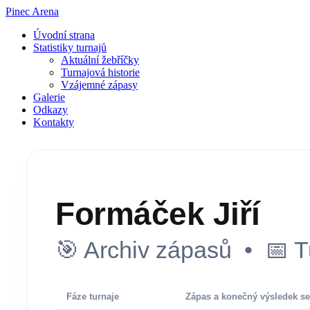
Pinec Arena
Úvodní strana
Statistiky turnajů
Aktuální žebříčky
Turnajová historie
Vzájemné zápasy
Galerie
Odkazy
Kontakty
Formáček Jiří
🎯 Archiv zápasů • 📅 T
Fáze turnaje
Zápas a konečný výsledek se