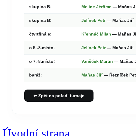
skupina B:
Meline Jérôme
— Maňas Ji
skupina B:
Jelínek Petr
— Maňas Jiří
čtvrtfinále:
Křehnáč Milan
— Maňas Ji
o 5.-8.místo:
Jelínek Petr
— Maňas Jiří
o 7.-8.místo:
Vaněček Martin
— Maňas J
baráž:
Maňas Jiří
— Řezníček Pe
⬅ Zpět na pořadí turnaje
Úvodní strana