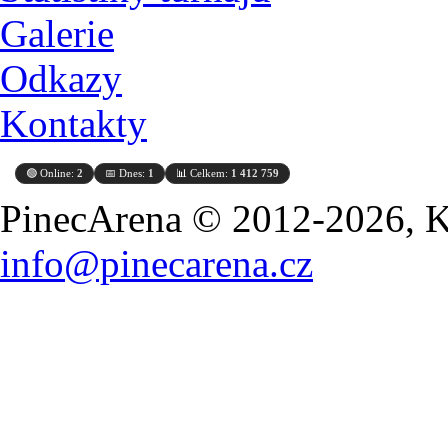
Galerie
Odkazy
Kontakty
🟢 Online:
2
📅 Dnes:
1
📊 Celkem:
1 412 759
PinecArena © 2012-2026, Ko
info@pinecarena.cz