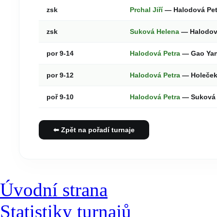
zsk
Prchal Jiří
— Halodová Pe
zsk
Suková Helena
— Halodov
por 9-14
Halodová Petra
— Gao Ya
por 9-12
Halodová Petra
— Holeček
poř 9-10
Halodová Petra
— Suková
⬅ Zpět na pořadí turnaje
Úvodní strana
Statistiky turnajů