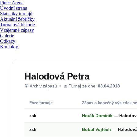
Pinec Arena
Úvodní strana
Statistiky turnajů
Aktuální žebříčky
Turnajová historie
Vzájemné zápasy
Galerie
Odkazy
Kontakty
Halodová Petra
🎯 Archiv zápasů • 📅 Turnaj ze dne:
03.04.2018
Fáze turnaje
Zápas a konečný výsledek se
zsk
Horák Dominik
— Halodov
zsk
Bubal Vojtěch
— Halodová