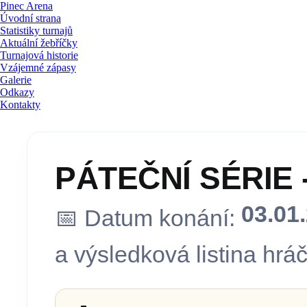
Pinec Arena
Úvodní strana
Statistiky turnajů
Aktuální žebříčky
Turnajová historie
Vzájemné zápasy
Galerie
Odkazy
Kontakty
PÁTEČNÍ SÉRIE - 
03.01
📅 Datum konání:
a výsledková listina hráč