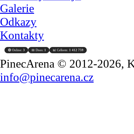
Galerie
Odkazy
Kontakty
🟢 Online:
3
📅 Dnes:
1
📊 Celkem:
1 412 759
PinecArena © 2012-2026, Ko
info@pinecarena.cz