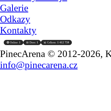
Galerie
Odkazy
Kontakty
🟢 Online:
1
📅 Dnes:
1
📊 Celkem:
1 412 759
PinecArena © 2012-2026, Ko
info@pinecarena.cz