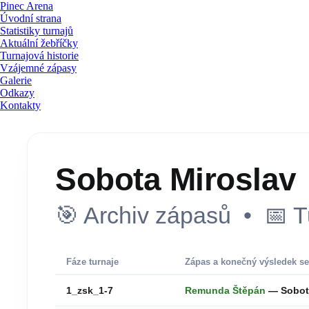
Pinec Arena
Úvodní strana
Statistiky turnajů
Aktuální žebříčky
Turnajová historie
Vzájemné zápasy
Galerie
Odkazy
Kontakty
Sobota Miroslav
🎯 Archiv zápasů • 📅 T
Fáze turnaje
Zápas a konečný výsledek se
1_zsk_1-7
Remunda Štěpán
— Sobot