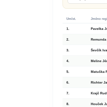
Umíst.
Jméno reg
1.
Pavelka J
2.
Remunda 
3.
Ševčík Iv
4.
Meline J
5.
Matuška F
6.
Richter J
7.
Krajč Rud
8.
Houček J