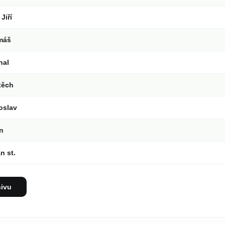
Jiří
máš
hal
těch
oslav
an
n st.
hivu