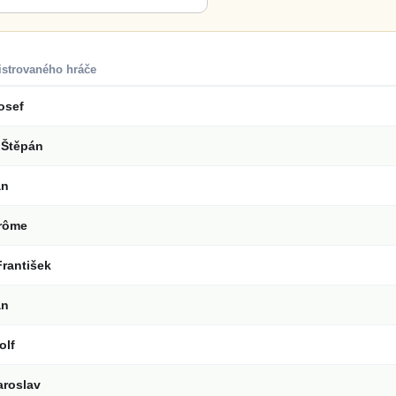
istrovaného hráče
osef
Štěpán
an
érôme
rantišek
an
olf
aroslav