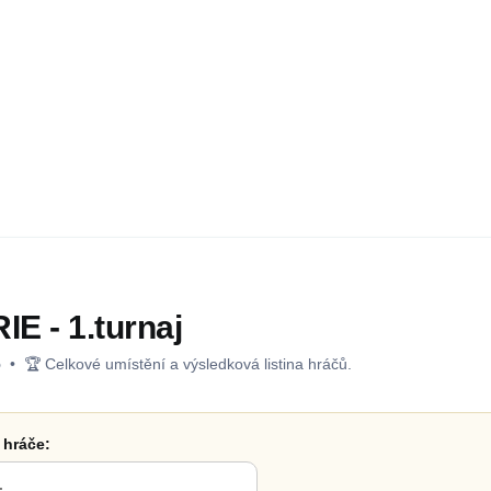
E - 1.turnaj
5
• 🏆 Celkové umístění a výsledková listina hráčů.
 hráče: