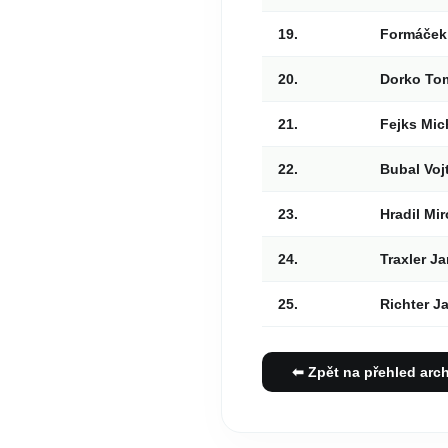
19.
Formáček 
20.
Dorko To
21.
Fejks Mic
22.
Bubal Voj
23.
Hradil Mir
24.
Traxler J
25.
Richter Ja
⬅ Zpět na přehled arc