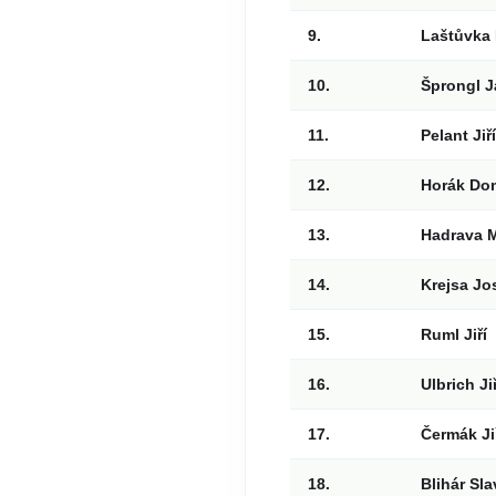
9.
Laštůvka 
10.
Šprongl J
11.
Pelant Jiří
12.
Horák Do
13.
Hadrava M
14.
Krejsa Jo
15.
Ruml Jiří
16.
Ulbrich Jiř
17.
Čermák Ji
18.
Blihár Sl