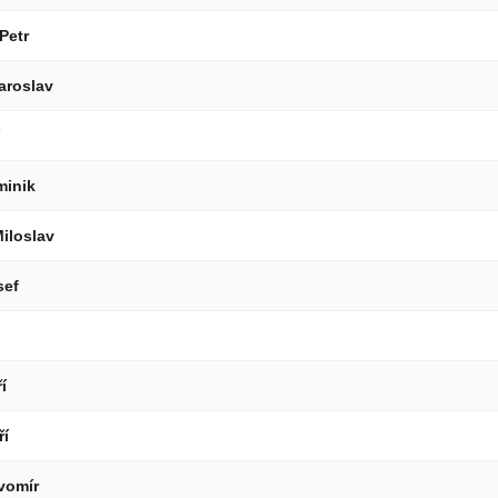
Petr
aroslav
minik
iloslav
sef
í
ří
avomír