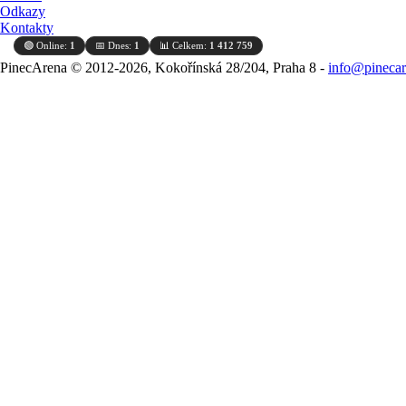
Odkazy
Kontakty
🟢 Online:
1
📅 Dnes:
1
📊 Celkem:
1 412 759
PinecArena © 2012-2026, Kokořínská 28/204, Praha 8 -
info@pinecar