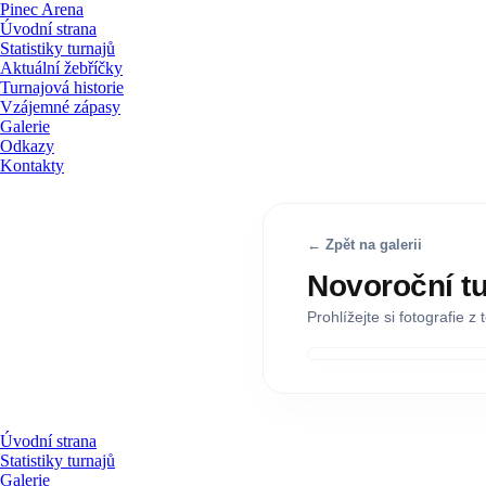
Pinec Arena
Úvodní strana
Statistiky turnajů
Aktuální žebříčky
Turnajová historie
Vzájemné zápasy
Galerie
Odkazy
Kontakty
← Zpět na galerii
Novoroční tu
Prohlížejte si fotografie z
Úvodní strana
Statistiky turnajů
Galerie