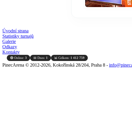
Úvodní strana
Statistiky turnajů
Galerie
Odkazy
Kontakty
🟢 Online:
3
📅 Dnes:
1
📊 Celkem:
1 412 759
PinecArena © 2012-2026, Kokořínská 28/204, Praha 8 -
info@pineca