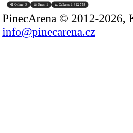
🟢 Online:
3
📅 Dnes:
1
📊 Celkem:
1 412 759
PinecArena © 2012-2026, K
info@pinecarena.cz