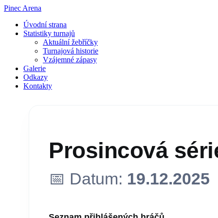
Pinec Arena
Úvodní strana
Statistiky turnajů
Aktuální žebříčky
Turnajová historie
Vzájemné zápasy
Galerie
Odkazy
Kontakty
Prosincová série
📅 Datum:
19.12.2025
Seznam přihlášených hráčů