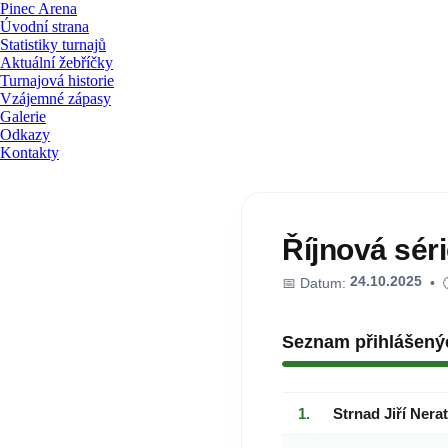
Pinec Arena
Úvodní strana
Statistiky turnajů
Aktuální žebříčky
Turnajová historie
Vzájemné zápasy
Galerie
Odkazy
Kontakty
Říjnová séri
24.10.2025
📅 Datum:
• 
Seznam přihlášený
Strnad Jiří Nera