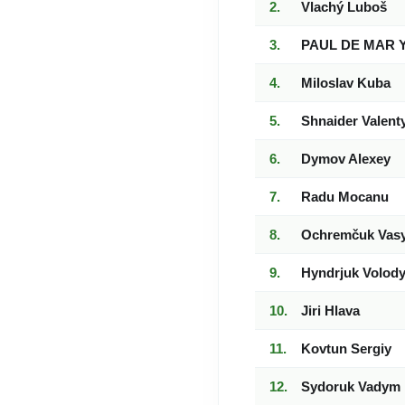
Vlachý Luboš
PAUL DE MAR 
Miloslav Kuba
Shnaider Valent
Dymov Alexey
Radu Mocanu
Ochremčuk Vasy
Hyndrjuk Volod
Jiri Hlava
Kovtun Sergiy
Sydoruk Vadym