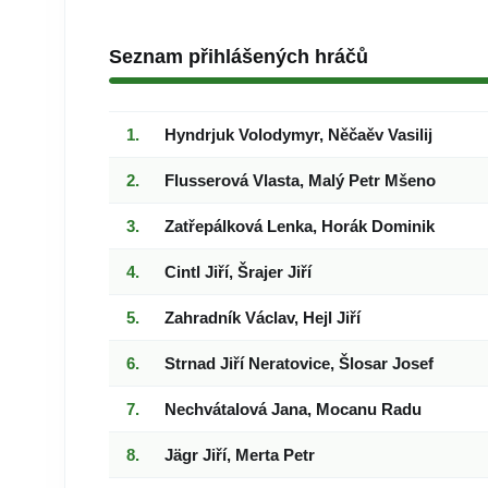
Seznam přihlášených hráčů
Hyndrjuk Volodymyr, Něčaěv Vasilij
Flusserová Vlasta, Malý Petr Mšeno
Zatřepálková Lenka, Horák Dominik
Cintl Jiří, Šrajer Jiří
Zahradník Václav, Hejl Jiří
Strnad Jiří Neratovice, Šlosar Josef
Nechvátalová Jana, Mocanu Radu
Jägr Jiří, Merta Petr