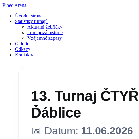
Pinec Arena
Úvodní strana
Statistiky turnajů
Aktuální žebříčky
Turnajová historie
Vzájemné zápasy
Galerie
Odkazy
Kontakty
13. Turnaj ČTY
Ďáblice
📅 Datum:
11.06.2026
•