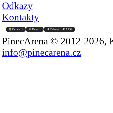
Odkazy
Kontakty
🟢 Online:
1
📅 Dnes:
1
📊 Celkem:
1 412 759
PinecArena © 2012-2026, K
info@pinecarena.cz