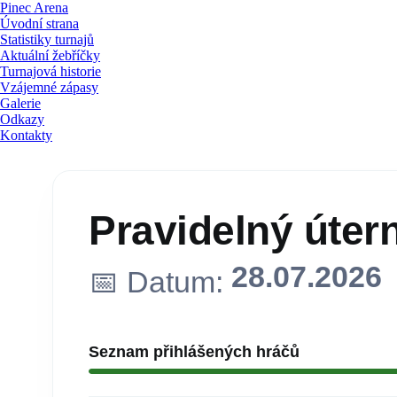
Pinec Arena
Úvodní strana
Statistiky turnajů
Aktuální žebříčky
Turnajová historie
Vzájemné zápasy
Galerie
Odkazy
Kontakty
Pravidelný útern
28.07.2026
📅 Datum:
Seznam přihlášených hráčů