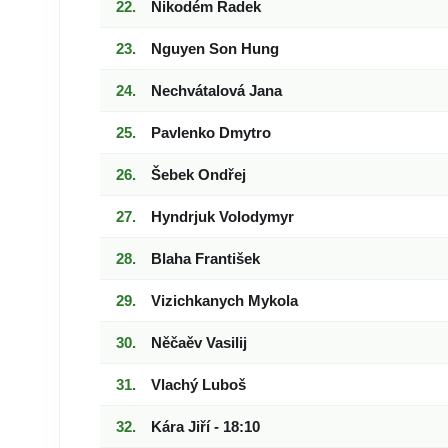
Nikodém Radek
Nguyen Son Hung
Nechvátalová Jana
Pavlenko Dmytro
Šebek Ondřej
Hyndrjuk Volodymyr
Blaha František
Vizichkanych Mykola
Něčaěv Vasilij
Vlachý Luboš
Kára Jiří - 18:10