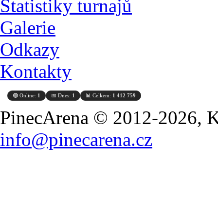
Statistiky turnajů
Galerie
Odkazy
Kontakty
🟢 Online:
1
📅 Dnes:
1
📊 Celkem:
1 412 759
PinecArena © 2012-2026, Ko
info@pinecarena.cz