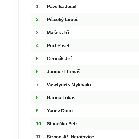
Pavelka Josef
Písecký Luboš
Mašek Jiří
Port Pavel
Čermák Jiří
Jungvirt Tomáš
Vasylynets Mykhailo
Bařina Lukáš
Yanev Dimo
Slunečko Petr
Strnad Jiří Neratovice